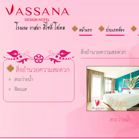
โรงแรม วาสนา ดีไซด์ โฮเทล
หน้าแรก
ประเภทห้อง
สิ่งอำนวยความสะดวก
สิ่งอำนวยความสะดวก
สระว่ายน้ำ
ฟิตเนส
สระว่ายน้ำ