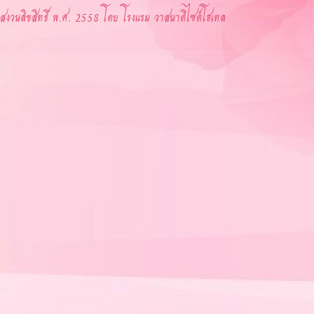
สงวนลิขสิทธิ์ พ.ศ. 2558 โดย โรงแรม วาสนาดีไซด์โฮเทล